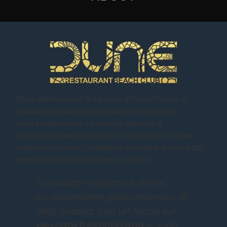
Dune Restaurant è il punto d’incontro tra la
tradizione culinaria siciliana e una visione
contemporanea. La nostra identità è
indissolubilmente legata al territorio: il nome
stesso richiama l’ambiente costiero e la brezza
marina che ispira la nostra cucina.
La nostra missione è offrire
un’esperienza gastronomica di
alta qualità, con un focus sul
pescato freschissimo
e sulle