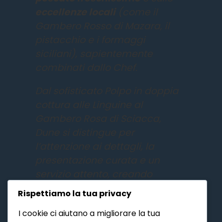
eccellenze locali
(come il
Gambero Rosso di Mazara, il
pistacchio e i formaggi
siciliani), sapientemente
combinati dallo Chef.
Dal sofisticato
Polpo in doppia
cottura
alle
Linguine al
Gambero Rosa di Sciacca
,
Dune si distingue per
l’attenzione ai dettagli, la
presentazione curata e un
servizio attento, creando
un’atmosfera elegante ma
Rispettiamo la tua privacy
rilassata. Siamo il luogo
I cookie ci aiutano a migliorare la tua
perfetto per chi cerca sapori